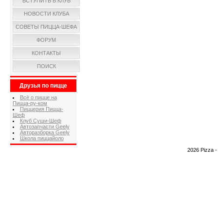
ВСТУПИТЬ В КЛУБ
НОВОСТИ КЛУБА
СОВЕТЫ ПИЦЦА-ШЕФА
ФОРУМ
КОНТАКТЫ
ПОИСК
Друзья по пицце
Всё о пицце на
Пицца-ру-ком
Пиццерия Пицца-
Шеф
Клуб Суши-Шеф
Автозапчасти Geely
Авторазборка Geely
Школа пиццайоло
2026 Pizza 