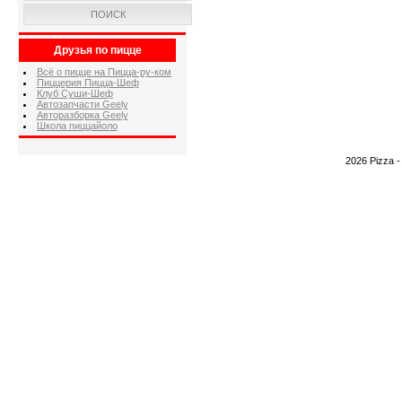
ПОИСК
Друзья по пицце
Всё о пицце на Пицца-ру-ком
Пиццерия Пицца-Шеф
Клуб Суши-Шеф
Автозапчасти Geely
Авторазборка Geely
Школа пиццайоло
2026 Pizza 