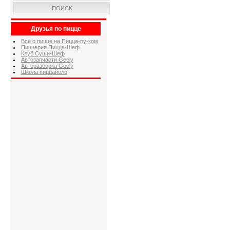
ПОИСК
Друзья по пицце
Всё о пицце на Пицца-ру-ком
Пиццерия Пицца-Шеф
Клуб Суши-Шеф
Автозапчасти Geely
Авторазборка Geely
Школа пиццайоло