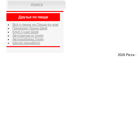
ПОИСК
Друзья по пицце
Всё о пицце на Пицца-ру-ком
Пиццерия Пицца-Шеф
Клуб Суши-Шеф
Автозапчасти Geely
Авторазборка Geely
Школа пиццайоло
2026 Pizza 