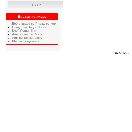
ПОИСК
Друзья по пицце
Всё о пицце на Пицца-ру-ком
Пиццерия Пицца-Шеф
Клуб Суши-Шеф
Автозапчасти Geely
Авторазборка Geely
Школа пиццайоло
2026 Pizza 