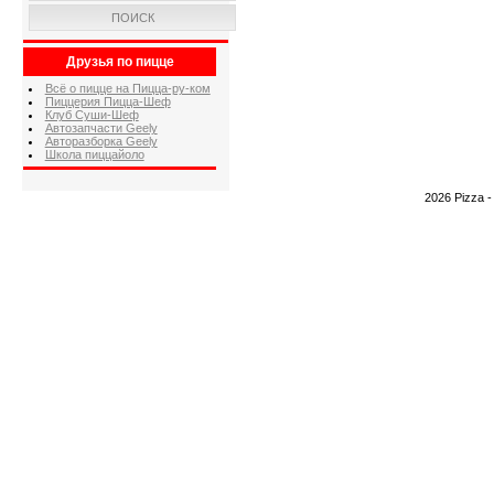
ПОИСК
Друзья по пицце
Всё о пицце на Пицца-ру-ком
Пиццерия Пицца-Шеф
Клуб Суши-Шеф
Автозапчасти Geely
Авторазборка Geely
Школа пиццайоло
2026 Pizza 